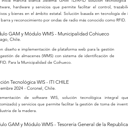
 inicia marcha blanca Sistema GAM 1D/RFID solución tecnológica 
ftware, hardware y servicios que permite facilitar el control, trazabil
tivos y bienes en el ámbito estatal. Solución basada en tecnología de 
 barra y reconocimiento por ondas de radio más conocido como RFID.
ulo GAM y Módulo WMS - Municipalidad Cohiueco
ago, Chile.
 en diseño e implementación de plataforma web para la gestión
y gestión de almacenes (WMS) con sistema de identificación de
FID. Para la Municipalidad de Coihueco.
ción Tecnológica WIS - ITI CHILE
iembre
2024 - Coronel, Chile.
ementación de software WIS, solución tecnológica integral qu
tomizado) y servicios que permite facilitar la gestión de toma de inven
ndustria de la madera.
lo GAM y Módulo WMS - Tesorería General de la Republica