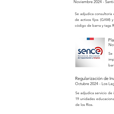
Noviembre 2024 -
Santi
Se adjudica consultoría
de activos fijos (GAM) 
código de barra y tags R
Pl
No
Se 
imp
bar
Regularización de I
Octubre 2024 -
Los Lag
Se adjudica servicio de
19 unidades educaciona
de los Ríos.