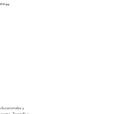
 educacionales y
acama, Tocopilla y