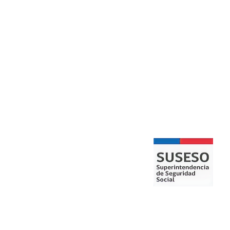
ahse
People
H
Technology
Outsourcing