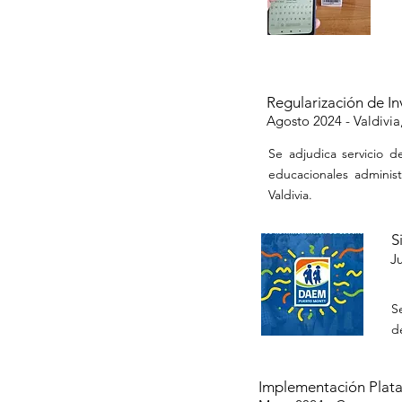
Regularización de I
Agosto 2024 -
Valdivia,
Se adjudica servicio d
educacionales adminis
Valdivia.
S
J
S
d
Implementación Plat