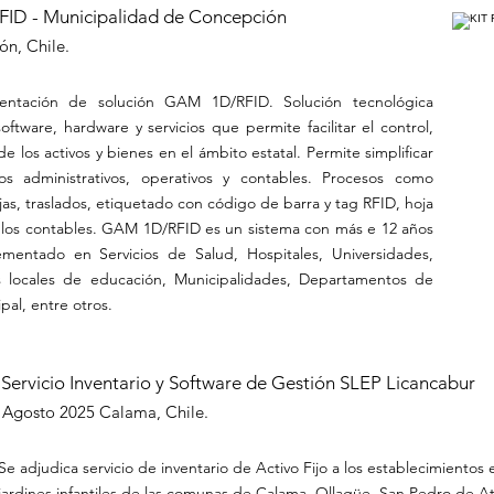
ID - Municipalidad de Concepción
n, Chile.
entación de solución GAM 1D/RFID. Solución tecnológica
oftware, hardware y servicios que permite facilitar el control,
 de los activos y bienes en el ámbito estatal. Permite simplificar
os administrativos, operativos y contables. Procesos como
jas, traslados, etiquetado con código de barra y tag RFID, hoja
lculos contables. GAM 1D/RFID es un sistema con más e 12 años
entado en Servicios de Salud, Hospitales, Universidades,
os locales de educación, Municipalidades, Departamentos de
pal, entre otros.
Servicio Inventario y Software de Gestión SLEP Licancabur
Agosto 2025
Calama, Chile.
Se adjudica servicio de inventario de Activo Fijo a los establecimientos
jardines infantiles de las comunas de Calama, Ollagüe, San Pedro de At