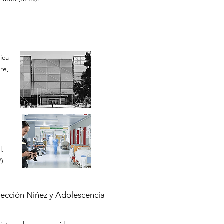
ica
re,
l.
P)
ección Niñez y Adolescencia