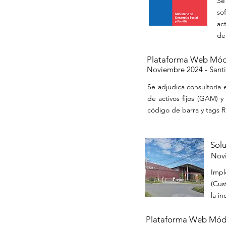
Se
so
ac
de
Plataforma Web Mód
Noviembre 2024 -
Santi
Se adjudica consultoría
de activos fijos (GAM) 
código de barra y tags R
Solu
Nov
Impl
(Cus
la i
Plataforma Web Módu