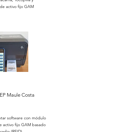
de activo fijo GAM
SLEP Maule Costa
entar software con módulo
 activo fijo GAM basado
radio (RFID).