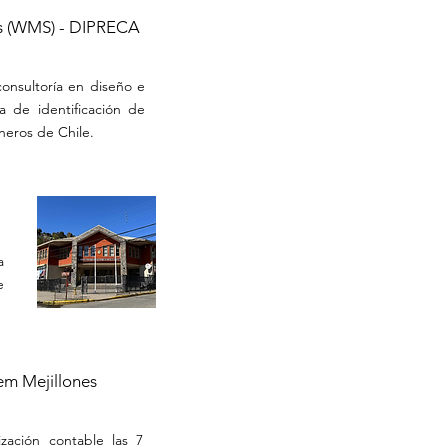
es (WMS) - DIPRECA
consultoría en diseño e
 de identificación de
neros de Chile.
a
e
em Mejillones
ización contable las 7